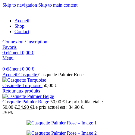
Skip to navigation
Skip to main content
Accueil
Shop
Contact
Connexion / Inscription
Favoris
0
élément
0,00
€
Menu
0
élément
0,00
€
Accueil
Casquette
Casquette Palmier Rose
Casquette Turquoise
50,00
€
Retour aux produits
Casquette Palmier Beige
50,00
€
Le prix initial était :
50,00 €.
34,90
€
Le prix actuel est : 34,90 €.
-30%