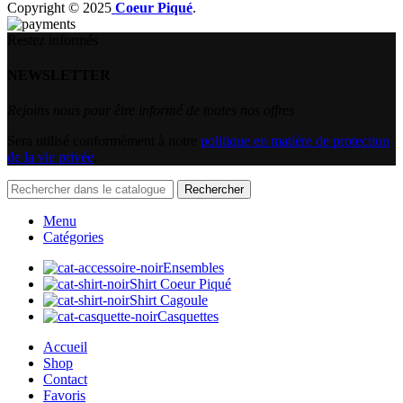
Copyright © 2025
Coeur Piqué
.
Restez informés
NEWSLETTER
Rejoins nous pour être informé de toutes nos offres
Sera utilisé conformément à notre
politique en matière de protection
de la vie privée
.
Rechercher
Menu
Catégories
Ensembles
Shirt Coeur Piqué
Shirt Cagoule
Casquettes
Accueil
Shop
Contact
Favoris