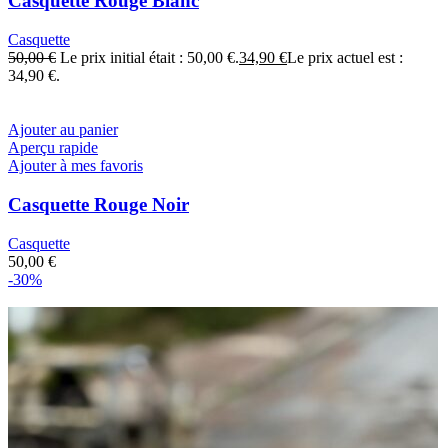
Casquette Rouge Blanc
Casquette
50,00
€
Le prix initial était : 50,00 €.
34,90
€
Le prix actuel est :
34,90 €.
Ajouter au panier
Aperçu rapide
Ajouter à mes favoris
Casquette Rouge Noir
Casquette
50,00
€
-30%