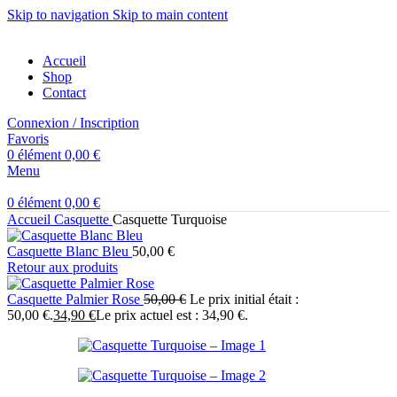
Skip to navigation
Skip to main content
Accueil
Shop
Contact
Connexion / Inscription
Favoris
0
élément
0,00
€
Menu
0
élément
0,00
€
Accueil
Casquette
Casquette Turquoise
Casquette Blanc Bleu
50,00
€
Retour aux produits
Casquette Palmier Rose
50,00
€
Le prix initial était :
50,00 €.
34,90
€
Le prix actuel est : 34,90 €.